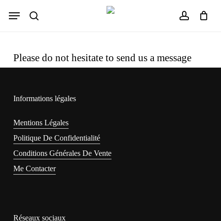
Skip
Menu
to
search
account
Close
Cart
Cart
main
content
Please do not hesitate to send us a message
Informations légales
Mentions Légales
Politique De Confidentialité
Conditions Générales De Vente
Me Contacter
Réseaux sociaux