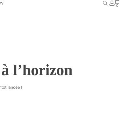
search
acco
DV
0
 à l’horizon
tôt lancée !