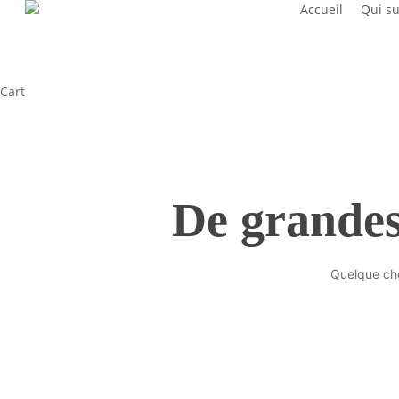
Accueil
Qui su
Skip
to
main
content
Close
Cart
Cart
De grandes 
Quelque cho